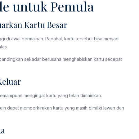
ple untuk Pemula
arkan Kartu Besar
gi di awal permainan. Padahal, kartu tersebut bisa menjadi
tas.
 dibandingkan sekadar berusaha menghabiskan kartu secepat
Keluar
kemampuan mengingat kartu yang telah dimainkan.
in dapat memperkirakan kartu yang masih dimiliki lawan dan
ka