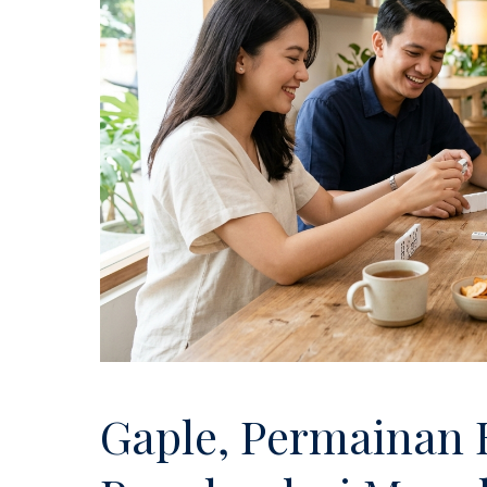
Gaple, Permainan 