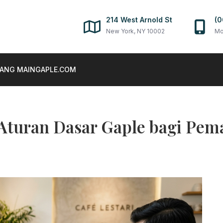
214 West Arnold St
(0
New York, NY 10002
Mo
ANG MAINGAPLE.COM
Aturan Dasar Gaple bagi Pem