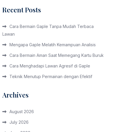
Recent Posts
Cara Bermain Gaple Tanpa Mudah Terbaca
Lawan
Mengapa Gaple Melatih Kemampuan Analisis
Cara Bermain Aman Saat Memegang Kartu Buruk
Cara Menghadapi Lawan Agresif di Gaple
Teknik Menutup Permainan dengan Efektif
Archives
August 2026
July 2026