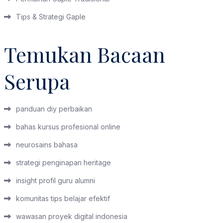
Tips & Strategi Gaple
Temukan Bacaan
Serupa
panduan diy perbaikan
bahas kursus profesional online
neurosains bahasa
strategi penginapan heritage
insight profil guru alumni
komunitas tips belajar efektif
wawasan proyek digital indonesia