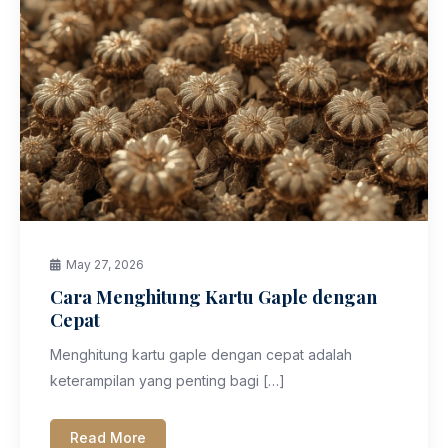
May 27, 2026
Cara Menghitung Kartu Gaple dengan
Cepat
Menghitung kartu gaple dengan cepat adalah
keterampilan yang penting bagi […]
Read More