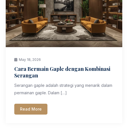
May 18, 2026
Cara Bermain Gaple dengan Kombinasi
Serangan
Serangan gaple adalah strategi yang menarik dalam
permainan gaple. Dalam […]
Read More