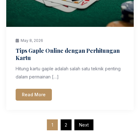
May 8, 2026
Tips Gaple Online dengan Perhitungan
Kartu
Hitung kartu gaple adalah salah satu teknik penting
dalam permainan […]
Read More
Posts
1
2
Next