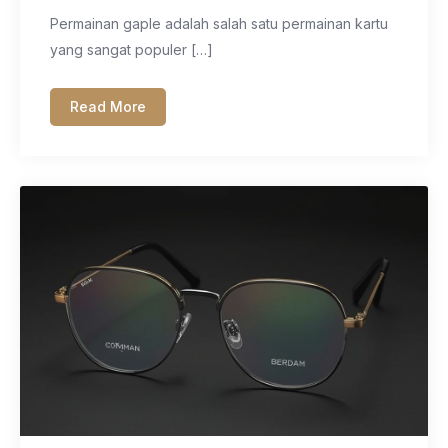
Permainan gaple adalah salah satu permainan kartu
yang sangat populer […]
Read More