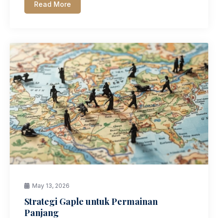
Read More
May 13, 2026
Strategi Gaple untuk Permainan
Panjang