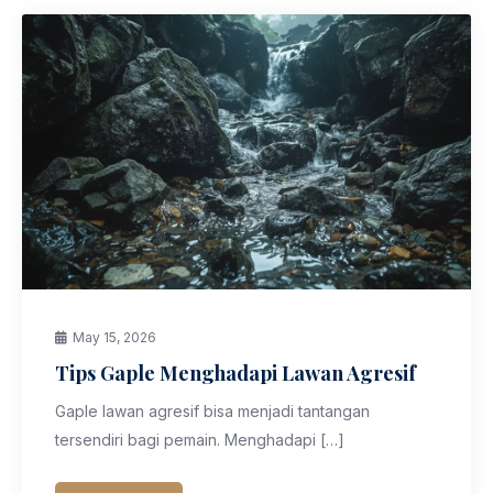
May 15, 2026
Tips Gaple Menghadapi Lawan Agresif
Gaple lawan agresif bisa menjadi tantangan
tersendiri bagi pemain. Menghadapi […]