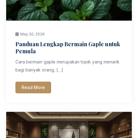
May 20, 2026
Panduan Lengkap Bermain Gaple untuk
Pemula
Cara bermain gaple merupakan topik yang menarik
bagi banyak orang, […]
Read More