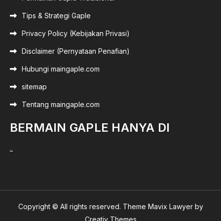
Tips & Strategi Gaple
Privacy Policy (Kebijakan Privasi)
Disclaimer (Pernyataan Penafian)
Hubungi maingaple.com
sitemap
Tentang maingaple.com
BERMAIN GAPLE HANYA DI
idngoal
Copyright © All rights reserved. Theme Mavix Lawyer by
Creativ Themes