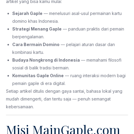
artikel yang bisa kamu mulai:
Sejarah Gaple
— menelusuri asal-usul permainan kartu
domino khas Indonesia.
Strategi Menang Gaple
— panduan praktis dari pemain
berpengalaman.
Cara Bermain Domino
— pelajari aturan dasar dan
kombinasi kartu.
Budaya Nongkrong di Indonesia
— memahami filosofi
sosial di balik tradisi bermain.
Komunitas Gaple Online
— ruang interaksi modern bagi
pemain gaple di era digital.
Setiap artikel ditulis dengan gaya santai, bahasa lokal yang
mudah dimengerti, dan tentu saja — penuh semangat
kebersamaan.
Misi MainGaple.com