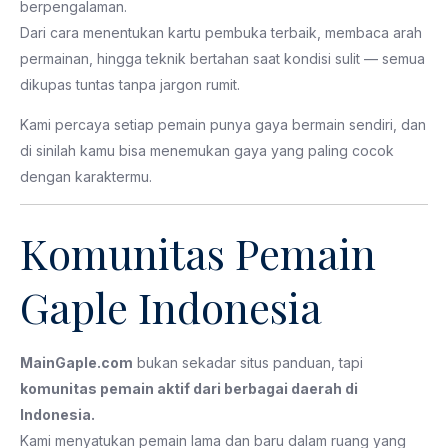
berpengalaman.
Dari cara menentukan kartu pembuka terbaik, membaca arah
permainan, hingga teknik bertahan saat kondisi sulit — semua
dikupas tuntas tanpa jargon rumit.
Kami percaya setiap pemain punya gaya bermain sendiri, dan
di sinilah kamu bisa menemukan gaya yang paling cocok
dengan karaktermu.
Komunitas Pemain
Gaple Indonesia
MainGaple.com
bukan sekadar situs panduan, tapi
komunitas pemain aktif dari berbagai daerah di
Indonesia.
Kami menyatukan pemain lama dan baru dalam ruang yang