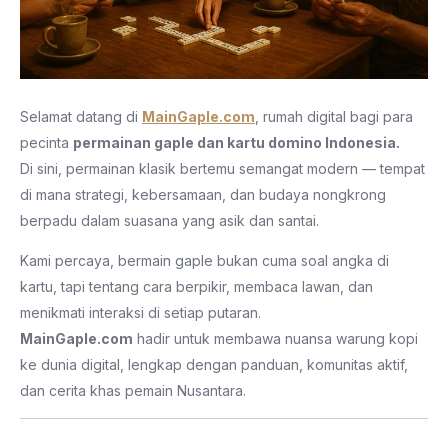
Selamat datang di
MainGaple.com
, rumah digital bagi para
pecinta
permainan gaple dan kartu domino Indonesia.
Di sini, permainan klasik bertemu semangat modern — tempat
di mana strategi, kebersamaan, dan budaya nongkrong
berpadu dalam suasana yang asik dan santai.
Kami percaya, bermain gaple bukan cuma soal angka di
kartu, tapi tentang cara berpikir, membaca lawan, dan
menikmati interaksi di setiap putaran.
MainGaple.com
hadir untuk membawa nuansa warung kopi
ke dunia digital, lengkap dengan panduan, komunitas aktif,
dan cerita khas pemain Nusantara.