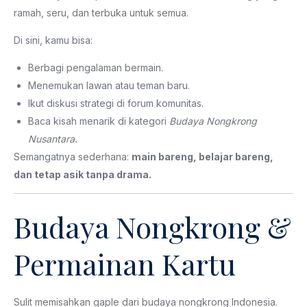
ramah, seru, dan terbuka untuk semua.
Di sini, kamu bisa:
Berbagi pengalaman bermain.
Menemukan lawan atau teman baru.
Ikut diskusi strategi di forum komunitas.
Baca kisah menarik di kategori
Budaya Nongkrong
Nusantara.
Semangatnya sederhana:
main bareng, belajar bareng,
dan tetap asik tanpa drama.
Budaya Nongkrong &
Permainan Kartu
Sulit memisahkan gaple dari budaya nongkrong Indonesia.