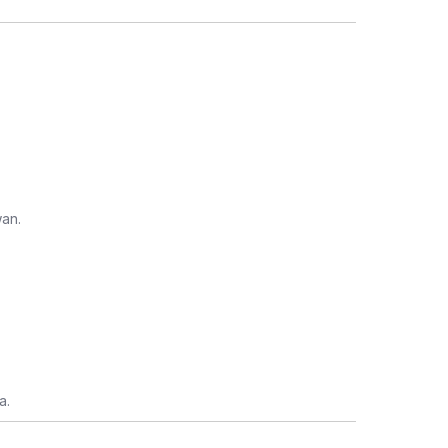
wan.
a.