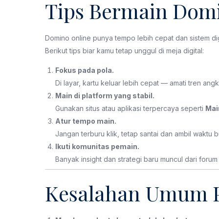
Tips Bermain Dom
Domino online punya tempo lebih cepat dan sistem digi
Berikut tips biar kamu tetap unggul di meja digital:
Fokus pada pola.
Di layar, kartu keluar lebih cepat — amati tren ang
Main di platform yang stabil.
Gunakan situs atau aplikasi terpercaya seperti
Mai
Atur tempo main.
Jangan terburu klik, tetap santai dan ambil waktu bu
Ikuti komunitas pemain.
Banyak insight dan strategi baru muncul dari forum
Kesalahan Umum 