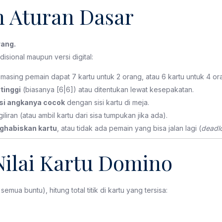
 Aturan Dasar
rang.
isional maupun versi digital:
asing pemain dapat 7 kartu untuk 2 orang, atau 6 kartu untuk 4 or
rtinggi
(biasanya [6|6]) atau ditentukan lewat kesepakatan.
isi angkanya cocok
dengan sisi kartu di meja.
iliran (atau ambil kartu dari sisa tumpukan jika ada).
habiskan kartu
, atau tidak ada pemain yang bisa jalan lagi (
deadl
ilai Kartu Domino
ua buntu), hitung total titik di kartu yang tersisa: