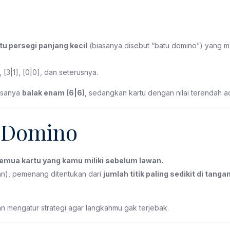
tu persegi panjang kecil
(biasanya disebut “batu domino”) yang ma
 [3|1], [0|0], dan seterusnya.
iasanya
balak enam (6|6)
, sedangkan kartu dengan nilai terendah 
 Domino
mua kartu yang kamu miliki sebelum lawan.
an), pemenang ditentukan dari
jumlah titik paling sedikit di tangan
an mengatur strategi agar langkahmu gak terjebak.