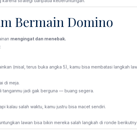
 karena strategi daripada keberuntungan.
lam Bermain Domino
ainan
mengingat dan menebak.
:
inkan (misal, terus buka angka 5), kamu bisa membatasi langkah la
i di meja.
 di tanganmu jadi gak berguna — buang segera.
pi kalau salah waktu, kamu justru bisa macet sendiri.
ntungkan lawan bisa bikin mereka salah langkah di ronde berikutny