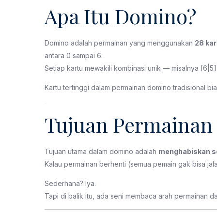
Apa Itu Domino?
Domino adalah permainan yang menggunakan
28 kar
antara 0 sampai 6.
Setiap kartu mewakili kombinasi unik — misalnya [6|5],
Kartu tertinggi dalam permainan domino tradisional b
Tujuan Permainan
Tujuan utama dalam domino adalah
menghabiskan se
Kalau permainan berhenti (semua pemain gak bisa jal
Sederhana? Iya.
Tapi di balik itu, ada seni membaca arah permainan d