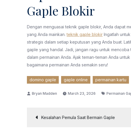
Gaple Blokir
Dengan menguasai teknik gaple blokir, Anda dapat 
yang Anda mainkan.
teknik gaple blokir
Ingatlah untuk
strategis dalam setiap keputusan yang Anda buat. La
gaple yang handal. Jadi, jangan ragu untuk mencoba 
dalam permainan Anda. Ajak teman-teman Anda untuk b
bagaimana permainan Anda semakin seru!
domino gaple
gaple online
permainan kartu
March 23, 2026
Permainan Ga
Post
Kesalahan Pemula Saat Bermain Gaple