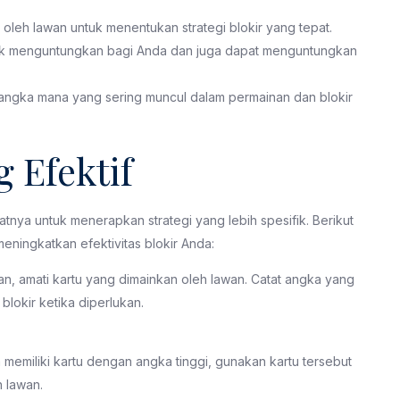
oleh lawan untuk menentukan strategi blokir yang tepat.
ak menguntungkan bagi Anda dan juga dapat menguntungkan
angka mana yang sering muncul dalam permainan dan blokir
g Efektif
tnya untuk menerapkan strategi yang lebih spesifik. Berikut
eningkatkan efektivitas blokir Anda:
n, amati kartu yang dimainkan oleh lawan. Catat angka yang
lokir ketika diperlukan.
memiliki kartu dengan angka tinggi, gunakan kartu tersebut
 lawan.