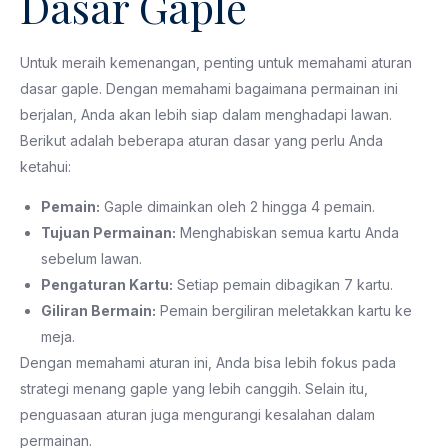
Dasar Gaple
Untuk meraih kemenangan, penting untuk memahami aturan
dasar gaple. Dengan memahami bagaimana permainan ini
berjalan, Anda akan lebih siap dalam menghadapi lawan.
Berikut adalah beberapa aturan dasar yang perlu Anda
ketahui:
Pemain:
Gaple dimainkan oleh 2 hingga 4 pemain.
Tujuan Permainan:
Menghabiskan semua kartu Anda
sebelum lawan.
Pengaturan Kartu:
Setiap pemain dibagikan 7 kartu.
Giliran Bermain:
Pemain bergiliran meletakkan kartu ke
meja.
Dengan memahami aturan ini, Anda bisa lebih fokus pada
strategi menang gaple yang lebih canggih. Selain itu,
penguasaan aturan juga mengurangi kesalahan dalam
permainan.