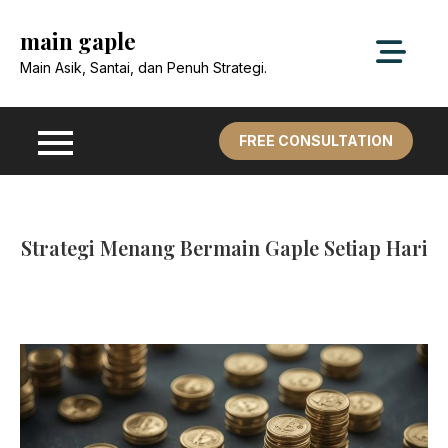
Skip
main gaple
to
content
Main Asik, Santai, dan Penuh Strategi.
FREE CONSULTATION
Strategi Menang Bermain Gaple Setiap Hari