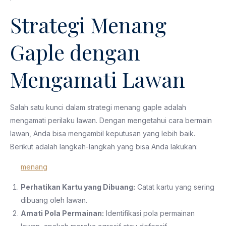
Strategi Menang
Gaple dengan
Mengamati Lawan
Salah satu kunci dalam strategi menang gaple adalah
mengamati perilaku lawan. Dengan mengetahui cara bermain
lawan, Anda bisa mengambil keputusan yang lebih baik.
Berikut adalah langkah-langkah yang bisa Anda lakukan:
menang
Perhatikan Kartu yang Dibuang:
Catat kartu yang sering
dibuang oleh lawan.
Amati Pola Permainan:
Identifikasi pola permainan