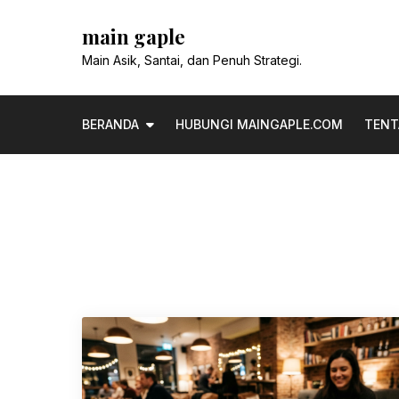
Skip
main gaple
to
content
Main Asik, Santai, dan Penuh Strategi.
BERANDA
HUBUNGI MAINGAPLE.COM
TENT