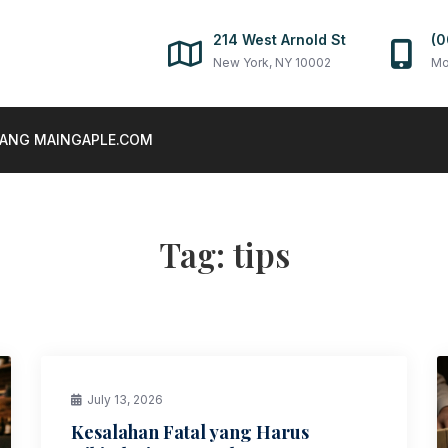
214 West Arnold St
(0
New York, NY 10002
Mo
ANG MAINGAPLE.COM
Tag:
tips
July 13, 2026
Kesalahan Fatal yang Harus