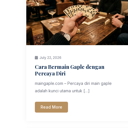
July 22, 2026
Cara Bermain Gaple dengan
Percaya Diri
maingaple.com – Percaya diri main gaple
adalah kunci utama untuk […]
Read More