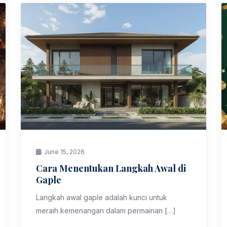
June 15, 2026
Cara Menentukan Langkah Awal di
Gaple
Langkah awal gaple adalah kunci untuk
meraih kemenangan dalam permainan […]