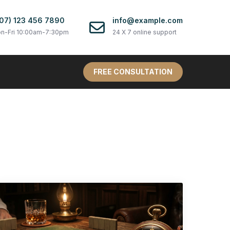
07) 123 456 7890
info@example.com
n-Fri 10:00am-7:30pm
24 X 7 online support
FREE CONSULTATION