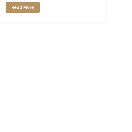
Read More