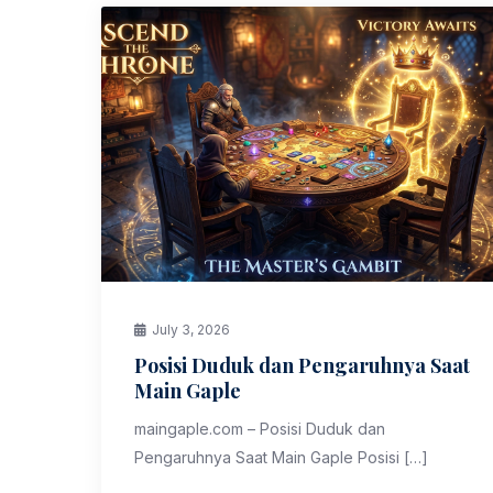
July 3, 2026
Posisi Duduk dan Pengaruhnya Saat
Main Gaple
maingaple.com – Posisi Duduk dan
Pengaruhnya Saat Main Gaple Posisi […]