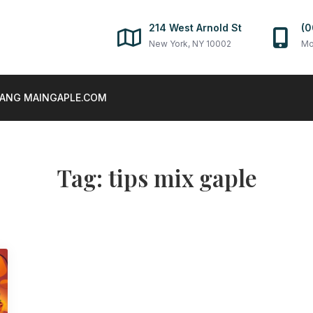
214 West Arnold St
(0
New York, NY 10002
Mo
ANG MAINGAPLE.COM
Tag:
tips mix gaple